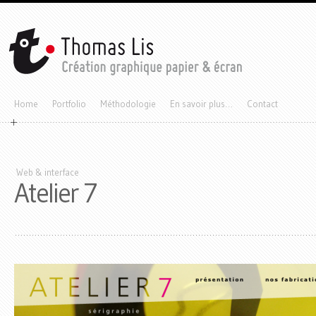
Home
Portfolio
Méthodologie
En savoir plus…
Contact
Web & interface
Atelier 7